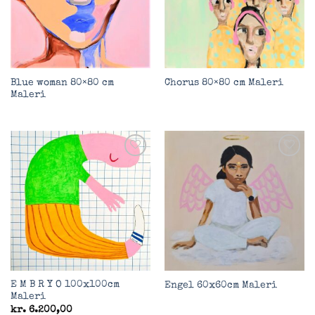
Blue woman 80×80 cm
Chorus 80×80 cm Maleri
Maleri
Add to
Add to
Wishlist
Wishlist
E M B R Y O 100x100cm
Engel 60x60cm Maleri
Maleri
kr.
6.200,00