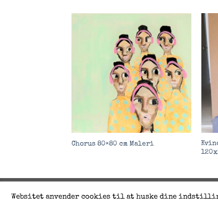
Add to
Add to
Wishlist
Wishlist
lvportræt
Kvin
Chorus 80×80 cm Maleri
120x
Websitet anvender cookies til at huske dine indstillin