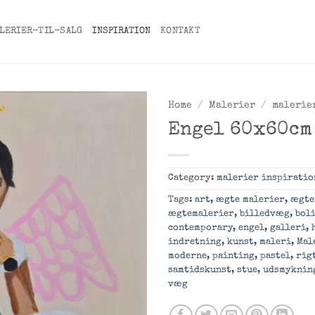
LERIER-TIL-SALG
INSPIRATION
KONTAKT
Home
/
Malerier
/
malerie
Engel 60x60cm
Add to
Wishlist
Category:
malerier inspiratio
Tags:
art
,
ægte malerier
,
ægte
ægtemalerier
,
billedvæg
,
bol
contemporary
,
engel
,
galleri
,
indretning
,
kunst
,
maleri
,
Mal
moderne
,
painting
,
pastel
,
rig
samtidskunst
,
stue
,
udsmyknin
væg