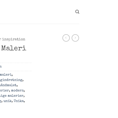
r inspiration
 Maleri
n
maleri
,
igindretning
,
håndmalet
,
erier
,
modern
,
tige malerier
,
g
,
unik
,
Unika
,