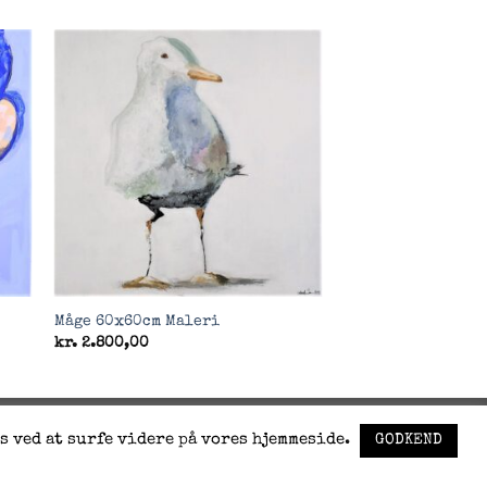
to
Add to
ist
Wishlist
Måge 60x60cm Maleri
kr.
2.800,00
s ved at surfe videre på vores hjemmeside.
GODKEND