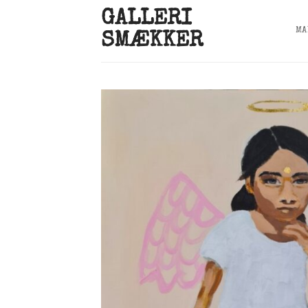
Skip
GALLERI
to
MA
SMÆKKER
content