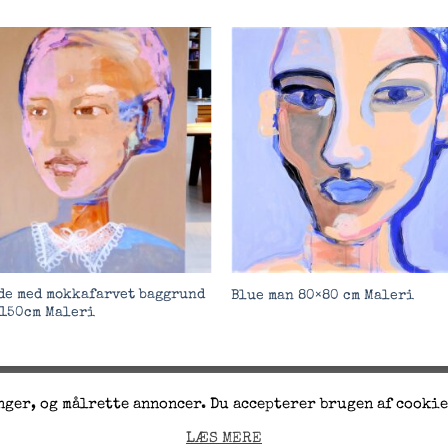
Add to
Add 
Wishlist
Wishl
de med mokkafarvet baggrund
Blue man 80×80 cm Maleri
150cm Maleri
Visa
PayPal
Stripe
MasterCard
Cash
ger, og målrette annoncer. Du accepterer brugen af cookie
On
Hjemmeside af
SEO Danmark
LÆS MERE
Delivery